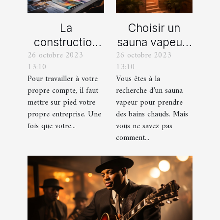
La
Choisir un
construction
sauna vapeur :
26 octobre 2023
26 octobre 2023
d’une identité
comment s’y
13:10
13:10
d’entreprise :
prendre ?
Pour travailler à votre
Vous êtes à la
que faut-il en
propre compte, il faut
recherche d’un sauna
savoir ?
mettre sur pied votre
vapeur pour prendre
propre entreprise. Une
des bains chauds. Mais
fois que votre...
vous ne savez pas
comment...