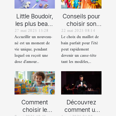
Little Boudoir,
Conseils pour
les plus beaux
choisir son
27 mai 2025 15:28
22 mai 2025 08:14
cadeaux de
maillot de bain
Accueillir un nouveau-
Le choix du maillot de
naissance
idéal pour l'été
né est un moment de
bain parfait pour l’été
personnalisés
vie unique, pendant
peut rapidement
!
lequel on reçoit une
devenir un casse-tête
dose d’amour...
tant les modèles,...
Comment
Découvrez
choisir le
comment un