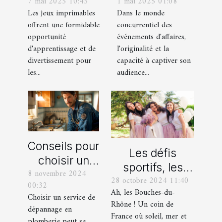
7 mai 2025 10:45
1 mai 2025 01:08
meilleur jeu
spectacle de
Les jeux imprimables
Dans le monde
imprimable
magie
offrent une formidable
concurrentiel des
pour votre
transforme les
opportunité
événements d'affaires,
enfant
événements
d'apprentissage et de
l'originalité et la
professionnels
divertissement pour
capacité à captiver son
les...
audience...
Conseils pour
Les défis
choisir un
sportifs, les
8 novembre 2024
bon service
28 octobre 2024 11:40
incontournables
00:32
de
Ah, les Bouches-du-
de toute
Choisir un service de
dépannage
Rhône ! Un coin de
dépannage en
organisation
France où soleil, mer et
en plomberie
plomberie peut se