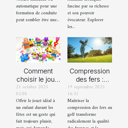
pour votre
variations
automatique pour une
fascine par sa richesse
formation de
formation de conduite
et son pouvoir
peut sembler être une...
évocateur. Explorer
conduite ?
les...
Comment
Compression
choisir le jouet
des fers :
21 octobre 2025
19 septembre 2025
parfait pour
comment
02:00
16:31
chaque âge
obtenir des
Offrir le jouet idéal à
Maîtriser la
durant les
frappes plus
un enfant durant les
compression des fers au
fêtes ?
solides ?
fêtes est un geste qui
golf transforme
fait toujours plaisir,
radicalement la qualité