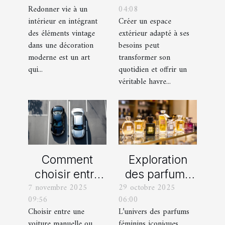
Redonner vie à un
04:08
vintage dans
terrasse et un
intérieur en intégrant
Créer un espace
une décoration
balcon pour
des éléments vintage
extérieur adapté à ses
moderne ?
votre espace
dans une décoration
besoins peut
extérieur ?
moderne est un art
transformer son
qui...
quotidien et offrir un
véritable havre...
Comment
Exploration
choisir entre
des parfums
7 novembre 2025
29 octobre 2025
une voiture
féminins
09:56
06:00
manuelle ou
iconiques et
Choisir entre une
L’univers des parfums
automatique
leurs
voiture manuelle ou
féminins iconiques