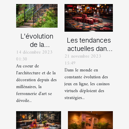
L'évolution
Les tendances
de la
actuelles dans
14 décembre 2023
ferronnerie
21 novembre 2023
les offres
01:30
d'art à travers
15:49
promotionnelles
Au coeur de
les siècles
Dans le monde en
l'architecture et de la
des casinos en
constante évolution des
décoration depuis des
ligne
jeux en ligne, les casinos
millénaires, la
virtuels déploient des
ferronnerie d'art se
stratégies...
dévoile...