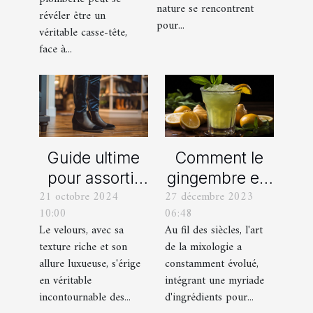
d’EVG et EVJF
nature se rencontrent
révéler être un
dans les
pour...
véritable casse-tête,
Bouches-du-
face à...
Rhône
Comment le
Guide ultime
gingembre est
pour assortir
27 décembre 2023
21 octobre 2024
devenu un
vos
06:48
10:00
ingrédient clé
chaussures
Au fil des siècles, l'art
Le velours, avec sa
dans la
avec des
de la mixologie a
texture riche et son
mixologie
pantalons en
constamment évolué,
allure luxueuse, s'érige
moderne
velours
intégrant une myriade
en véritable
d'ingrédients pour...
incontournable des...