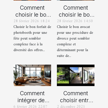
Comment
Comment
choisir le bon
choisir le bon
28 février 2026 18:24
28 février 2026 14:50
forfait de
avocat pour
Choisir le bon forfait de
Choisir le bon avocat
photobooth
votre
photobooth pour une
pour une procédure de
pour votre fête
procédure de
fête peut sembler
divorce peut sembler
divorce ?
complexe face à la
complexe et
diversité des offres...
déterminant pour la
suite de...
Comment
Comment
intégrer des
choisir entre
6 février 2026 22:07
2 décembre 2025
éléments
un jardin, une