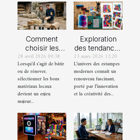
Comment
Exploration
choisir les
des tendances
28 avril 2026 00:38
23 mars 2026 12:20
meilleurs
actuelles en
Lorsqu'il s'agit de bâtir
L’univers des estampes
matériaux
estampes
ou de rénover,
modernes connaît un
locaux pour
modernes
sélectionner les bons
renouveau fascinant,
votre maison ?
matériaux locaux
porté par l’innovation
devient un enjeu
et la créativité des...
majeur...