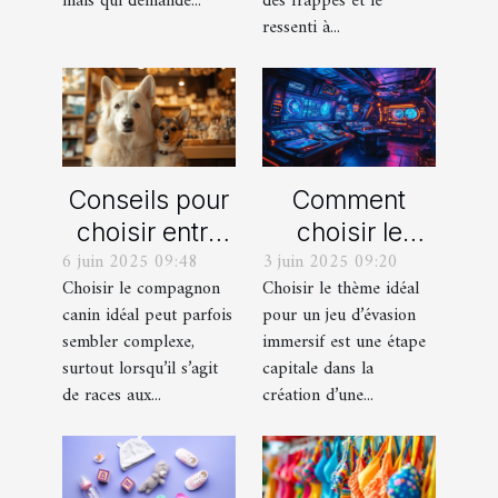
mais qui demande...
des frappes et le
ressenti à...
Conseils pour
Comment
choisir entre
choisir le
6 juin 2025 09:48
3 juin 2025 09:20
un berger
thème parfait
Choisir le compagnon
Choisir le thème idéal
blanc suisse
pour votre
canin idéal peut parfois
pour un jeu d’évasion
et un berger
prochain jeu
sembler complexe,
immersif est une étape
américain
d'évasion
surtout lorsqu’il s’agit
capitale dans la
miniature
immersif
de races aux...
création d’une...