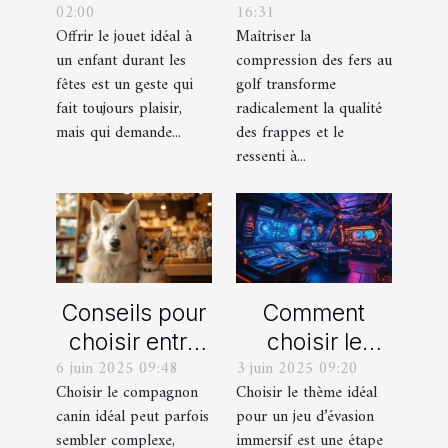
02:00
16:31
chaque âge
obtenir des
Offrir le jouet idéal à
Maîtriser la
durant les
frappes plus
un enfant durant les
compression des fers au
fêtes ?
solides ?
fêtes est un geste qui
golf transforme
fait toujours plaisir,
radicalement la qualité
mais qui demande...
des frappes et le
ressenti à...
Conseils pour
Comment
choisir entre
choisir le
6 juin 2025 09:48
3 juin 2025 09:20
un berger
thème parfait
Choisir le compagnon
Choisir le thème idéal
blanc suisse
pour votre
canin idéal peut parfois
pour un jeu d’évasion
et un berger
prochain jeu
sembler complexe,
immersif est une étape