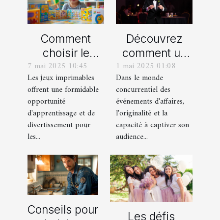
Comment
Découvrez
choisir le
comment un
7 mai 2025 10:45
1 mai 2025 01:08
meilleur jeu
spectacle de
Les jeux imprimables
Dans le monde
imprimable
magie
offrent une formidable
concurrentiel des
pour votre
transforme les
opportunité
événements d'affaires,
enfant
événements
d'apprentissage et de
l'originalité et la
professionnels
divertissement pour
capacité à captiver son
les...
audience...
Conseils pour
Les défis