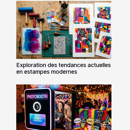
Exploration des tendances actuelles
en estampes modernes