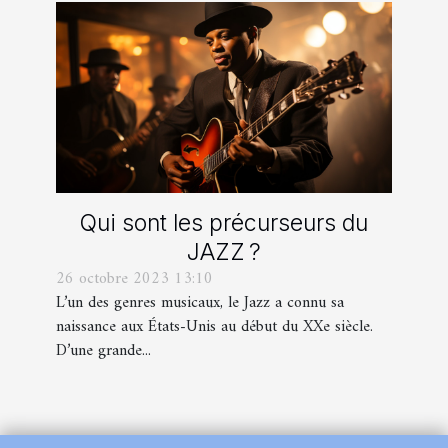
Qui sont les précurseurs du
JAZZ ?
26 octobre 2023 13:10
L’un des genres musicaux, le Jazz a connu sa
naissance aux États-Unis au début du XXe siècle.
D’une grande...