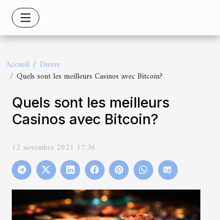
Accueil
Divers
Quels sont les meilleurs Casinos avec Bitcoin?
Quels sont les meilleurs
Casinos avec Bitcoin?
12 novembre 2021 17:36