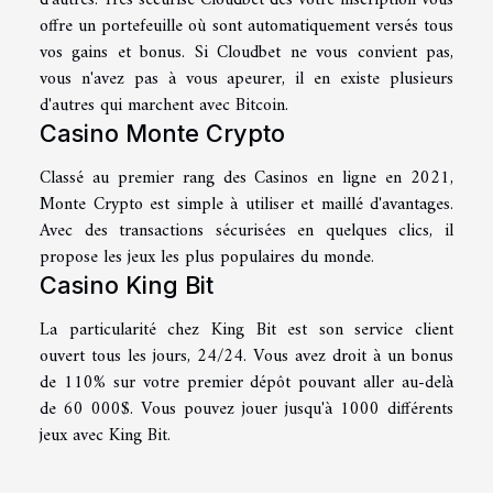
offre un portefeuille où sont automatiquement versés tous
vos gains et bonus. Si Cloudbet ne vous convient pas,
vous n'avez pas à vous apeurer, il en existe plusieurs
d'autres qui marchent avec Bitcoin.
Casino Monte Crypto
Classé au premier rang des Casinos en ligne en 2021,
Monte Crypto est simple à utiliser et maillé d'avantages.
Avec des transactions sécurisées en quelques clics, il
propose les jeux les plus populaires du monde.
Casino King Bit
La particularité chez King Bit est son service client
ouvert tous les jours, 24/24. Vous avez droit à un bonus
de 110% sur votre premier dépôt pouvant aller au-delà
de 60 000$. Vous pouvez jouer jusqu'à 1000 différents
jeux avec King Bit.