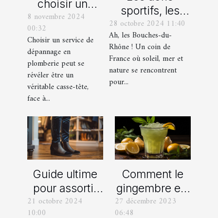
choisir un
sportifs, les
8 novembre 2024
bon service
28 octobre 2024 11:40
incontournables
00:32
de
Ah, les Bouches-du-
de toute
Choisir un service de
dépannage
Rhône ! Un coin de
dépannage en
organisation
France où soleil, mer et
en plomberie
plomberie peut se
d’EVG et EVJF
nature se rencontrent
révéler être un
dans les
pour...
véritable casse-tête,
Bouches-du-
face à...
Rhône
Comment le
Guide ultime
gingembre est
pour assortir
27 décembre 2023
21 octobre 2024
devenu un
vos
06:48
10:00
ingrédient clé
chaussures