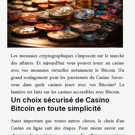
Les monnaies cryptographiques s'imposent sur le marché
des affaires. Et aujourd'hui vous pouvez jouer au casino
avec vos monnaies virtuelles notamment le Bitcoin. Un
grand soulagement pour les passionnés du Casino. Savez-
vous dans quels casinos jouer avec vos Bitcoins? La
lumière est faite sur les casinos accessibles avec Bitcoin.
Un choix sécurisé de Casino
Bitcoin en toute simplicité
Aussi important que toutes autres choses, le choix d'un
Casino en ligne suit des étapes. Pour mieux savoir sur