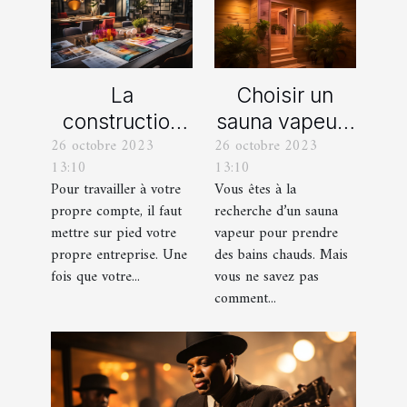
La
Choisir un
construction
sauna vapeur :
26 octobre 2023
26 octobre 2023
d’une identité
comment s’y
13:10
13:10
d’entreprise :
prendre ?
Pour travailler à votre
Vous êtes à la
que faut-il en
propre compte, il faut
recherche d’un sauna
savoir ?
mettre sur pied votre
vapeur pour prendre
propre entreprise. Une
des bains chauds. Mais
fois que votre...
vous ne savez pas
comment...