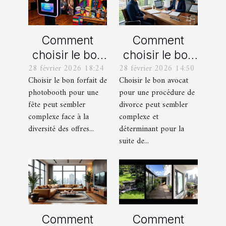
Comment
Comment
choisir le bon
choisir le bon
28 février 2026 18:24
28 février 2026 14:50
forfait de
avocat pour
Choisir le bon forfait de
Choisir le bon avocat
photobooth
votre
photobooth pour une
pour une procédure de
pour votre fête
procédure de
fête peut sembler
divorce peut sembler
divorce ?
complexe face à la
complexe et
diversité des offres...
déterminant pour la
suite de...
Comment
Comment