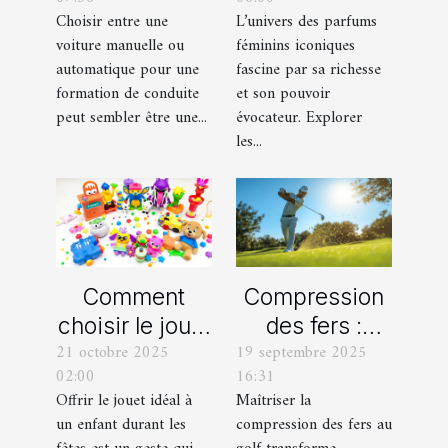
manuelle ou
iconiques et
Choisir entre une
L’univers des parfums
automatique
leurs
voiture manuelle ou
féminins iconiques
pour votre
variations
automatique pour une
fascine par sa richesse
formation de
formation de conduite
et son pouvoir
peut sembler être une...
évocateur. Explorer
conduite ?
les...
Comment
Compression
choisir le jouet
des fers :
21 octobre 2025
19 septembre 2025
parfait pour
comment
02:00
16:31
chaque âge
obtenir des
Offrir le jouet idéal à
Maîtriser la
durant les
frappes plus
un enfant durant les
compression des fers au
fêtes ?
solides ?