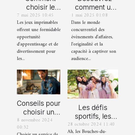
choisir le
comment un
7 mai 2025 10:45
1 mai 2025 01:08
meilleur jeu
spectacle de
Les jeux imprimables
Dans le monde
imprimable
magie
offrent une formidable
concurrentiel des
pour votre
transforme les
opportunité
événements d'affaires,
enfant
événements
d'apprentissage et de
l'originalité et la
professionnels
divertissement pour
capacité à captiver son
les...
audience...
Conseils pour
Les défis
choisir un
sportifs, les
8 novembre 2024
bon service
28 octobre 2024 11:40
incontournables
00:32
de
Ah, les Bouches-du-
de toute
Choisir un service de