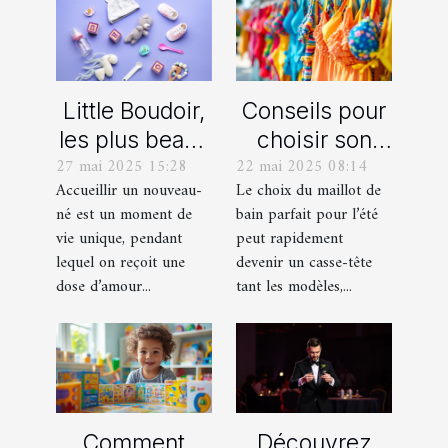
Little Boudoir,
Conseils pour
les plus beaux
choisir son
27 mai 2025 15:28
22 mai 2025 08:14
cadeaux de
maillot de bain
Accueillir un nouveau-
Le choix du maillot de
naissance
idéal pour l'été
né est un moment de
bain parfait pour l’été
personnalisés
vie unique, pendant
peut rapidement
!
lequel on reçoit une
devenir un casse-tête
dose d’amour...
tant les modèles,...
Comment
Découvrez