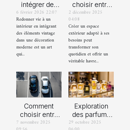
intégrer des
choisir entre
6 février 2026 22:07
2 décembre 2025
éléments
un jardin, une
Redonner vie à un
04:08
vintage dans
terrasse et un
intérieur en intégrant
Créer un espace
une décoration
balcon pour
des éléments vintage
extérieur adapté à ses
moderne ?
votre espace
dans une décoration
besoins peut
extérieur ?
moderne est un art
transformer son
qui...
quotidien et offrir un
véritable havre...
Comment
Exploration
choisir entre
des parfums
7 novembre 2025
29 octobre 2025
une voiture
féminins
09:56
06:00