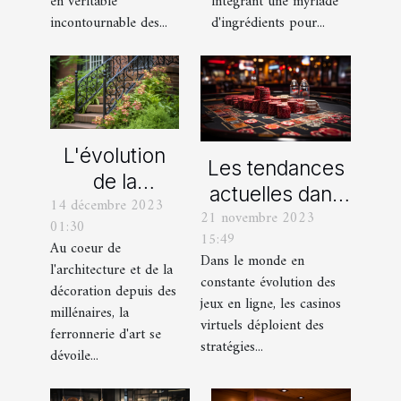
intégrant une myriade
en véritable
d'ingrédients pour...
incontournable des...
L'évolution
Les tendances
de la
actuelles dans
14 décembre 2023
ferronnerie
21 novembre 2023
les offres
01:30
d'art à travers
15:49
promotionnelles
Au coeur de
les siècles
Dans le monde en
l'architecture et de la
des casinos en
constante évolution des
décoration depuis des
ligne
jeux en ligne, les casinos
millénaires, la
virtuels déploient des
ferronnerie d'art se
stratégies...
dévoile...