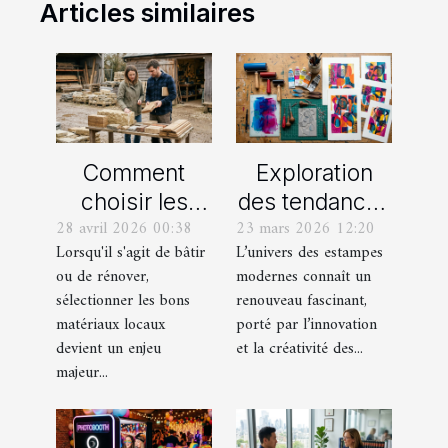
Articles similaires
Comment
Exploration
choisir les
des tendances
28 avril 2026 00:38
23 mars 2026 12:20
meilleurs
actuelles en
Lorsqu'il s'agit de bâtir
L’univers des estampes
matériaux
estampes
ou de rénover,
modernes connaît un
locaux pour
modernes
sélectionner les bons
renouveau fascinant,
votre maison ?
matériaux locaux
porté par l’innovation
devient un enjeu
et la créativité des...
majeur...