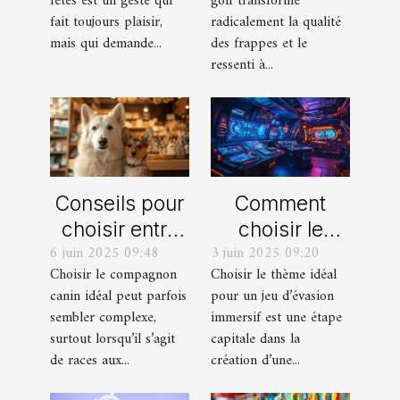
fêtes est un geste qui
golf transforme
fait toujours plaisir,
radicalement la qualité
mais qui demande...
des frappes et le
ressenti à...
Conseils pour
Comment
choisir entre
choisir le
6 juin 2025 09:48
3 juin 2025 09:20
un berger
thème parfait
Choisir le compagnon
Choisir le thème idéal
blanc suisse
pour votre
canin idéal peut parfois
pour un jeu d’évasion
et un berger
prochain jeu
sembler complexe,
immersif est une étape
américain
d'évasion
surtout lorsqu’il s’agit
capitale dans la
miniature
immersif
de races aux...
création d’une...