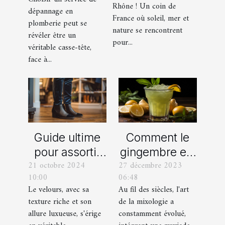
dépannage
Rhône ! Un coin de
dépannage en
organisation
France où soleil, mer et
en plomberie
plomberie peut se
d’EVG et EVJF
nature se rencontrent
révéler être un
dans les
pour...
véritable casse-tête,
Bouches-du-
face à...
Rhône
Comment le
Guide ultime
gingembre est
pour assortir
27 décembre 2023
21 octobre 2024
devenu un
vos
06:48
10:00
ingrédient clé
chaussures
Au fil des siècles, l'art
Le velours, avec sa
dans la
avec des
de la mixologie a
texture riche et son
mixologie
pantalons en
constamment évolué,
allure luxueuse, s'érige
moderne
velours