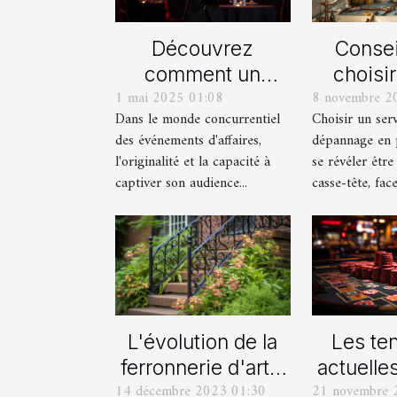
Découvrez
Consei
comment un
choisi
1 mai 2025 01:08
8 novembre 2
spectacle de
serv
Dans le monde concurrentiel
Choisir un ser
magie transforme
dépan
des événements d'affaires,
dépannage en 
les événements
plom
l'originalité et la capacité à
se révéler être
professionnels
captiver son audience...
casse-tête, face 
L'évolution de la
Les te
ferronnerie d'art à
actuelle
14 décembre 2023 01:30
21 novembre 
travers les siècles
of