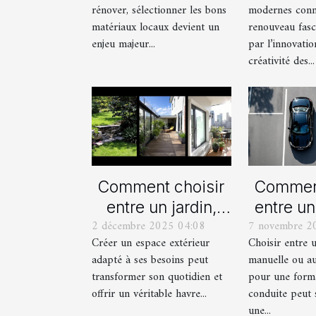
rénover, sélectionner les bons
modernes conn
?
mod
matériaux locaux devient un
renouveau fasc
enjeu majeur...
par l’innovatio
créativité des...
Comment choisir
Comment
entre un jardin,
entre un
2 décembre 2025 04:08
7 novembre 2
une terrasse et un
manue
Créer un espace extérieur
Choisir entre 
balcon pour votre
automat
adapté à ses besoins peut
manuelle ou a
espace extérieur ?
votre fo
transformer son quotidien et
pour une form
cond
offrir un véritable havre...
conduite peut 
une...