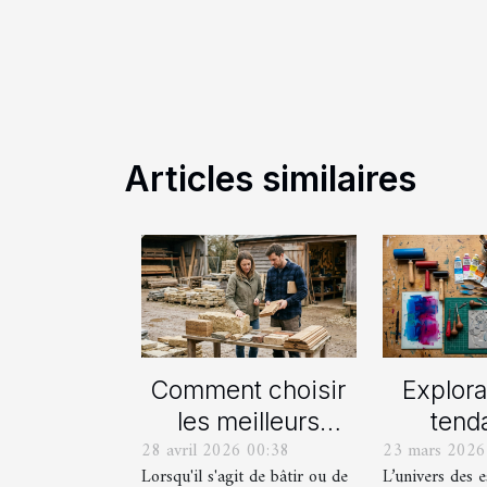
Articles similaires
Comment choisir
Explora
les meilleurs
tend
28 avril 2026 00:38
23 mars 2026
matériaux locaux
actue
Lorsqu'il s'agit de bâtir ou de
L’univers des 
pour votre maison
est