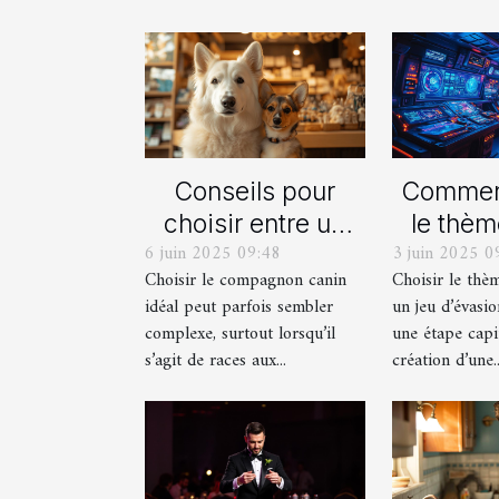
Conseils pour
Comment
choisir entre un
le thèm
6 juin 2025 09:48
3 juin 2025 0
berger blanc
pour
Choisir le compagnon canin
Choisir le thè
suisse et un
proch
idéal peut parfois sembler
un jeu d’évasio
berger américain
d'év
complexe, surtout lorsqu’il
une étape capi
miniature
imm
s’agit de races aux...
création d’une..