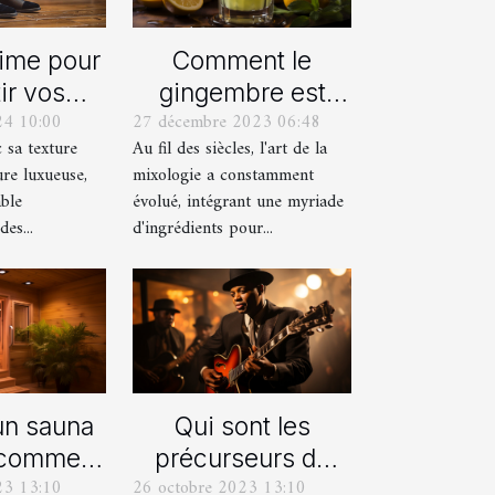
Comment le
time pour
gingembre est
ir vos
27 décembre 2023 06:48
24 10:00
devenu un
res avec
Au fil des siècles, l'art de la
c sa texture
ingrédient clé
alons en
mixologie a constamment
ure luxueuse,
dans la mixologie
ours
évolué, intégrant une myriade
able
moderne
d'ingrédients pour...
es...
un sauna
Qui sont les
 comment
précurseurs du
23 13:10
26 octobre 2023 13:10
endre ?
JAZZ ?