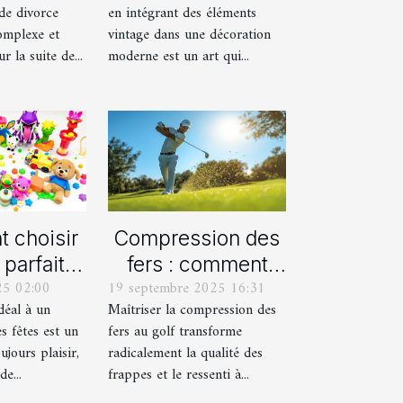
de divorce
en intégrant des éléments
moderne ?
omplexe et
vintage dans une décoration
 la suite de...
moderne est un art qui...
 choisir
Compression des
 parfait
fers : comment
25 02:00
19 septembre 2025 16:31
aque âge
obtenir des
idéal à un
Maîtriser la compression des
s fêtes ?
frappes plus
s fêtes est un
fers au golf transforme
solides ?
ujours plaisir,
radicalement la qualité des
e...
frappes et le ressenti à...