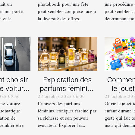
aît un
photobooth pour une fête
une procédure 
ernes
inant, porté
peut sembler complexe face à
peut sembler c
n et la
la diversité des offres...
déterminant pour
 choisir
Exploration des
Comment
e voiture
parfums féminins
le jouet
025 09:56
29 octobre 2025 06:00
21 octobre 20
lle ou
iconiques et leurs
pour ch
une voiture
L’univers des parfums
Offrir le jouet 
ique pour
variations
durant le
utomatique
féminins iconiques fascine par
enfant durant le
rmation de
ation de
sa richesse et son pouvoir
geste qui fait to
uite ?
sembler être
évocateur. Explorer les...
mais qui demand