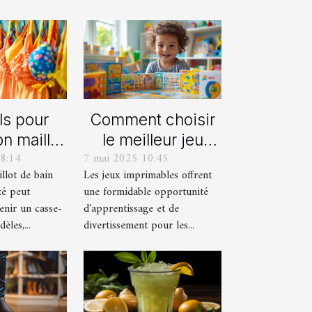
ls pour
Comment choisir
on maillot
le meilleur jeu
8:14
7 mai 2025 10:45
déal pour
imprimable pour
llot de bain
Les jeux imprimables offrent
été
votre enfant
té peut
une formidable opportunité
enir un casse-
d'apprentissage et de
èles,...
divertissement pour les...