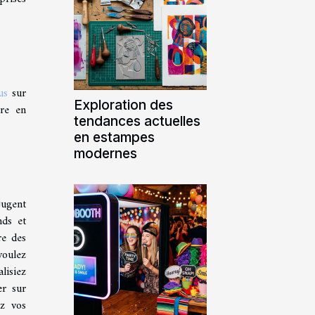
us
sur
Exploration des
bre en
tendances actuelles
en estampes
modernes
jugent
nds et
re des
voulez
lisiez
er sur
ez vos