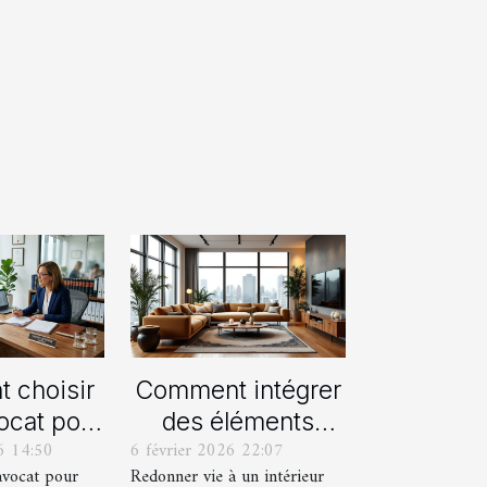
 choisir
Comment intégrer
ocat pour
des éléments
6 14:50
6 février 2026 22:07
rocédure
vintage dans une
avocat pour
Redonner vie à un intérieur
orce ?
décoration