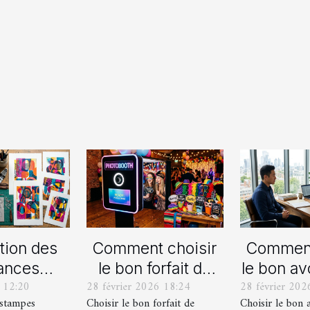
tion des
Comment choisir
Comment
ances
le bon forfait de
le bon av
 12:20
28 février 2026 18:24
28 février 202
lles en
photobooth pour
votre p
estampes
Choisir le bon forfait de
Choisir le bon 
ampes
votre fête
de div