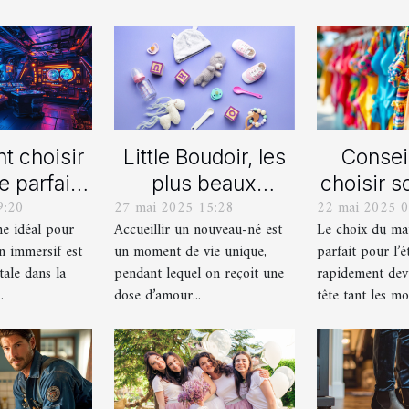
 choisir
Little Boudoir, les
Consei
e parfait
plus beaux
choisir s
9:20
27 mai 2025 15:28
22 mai 2025 0
 votre
cadeaux de
de bain i
me idéal pour
Accueillir un nouveau-né est
Le choix du mai
ain jeu
naissance
l'
n immersif est
un moment de vie unique,
parfait pour l’é
asion
personnalisés !
tale dans la
pendant lequel on reçoit une
rapidement dev
ersif
.
dose d’amour...
tête tant les mod