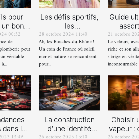
ls pour
Les défis sportifs,
Guide ul
r un bon
les
assort
024 00:32
28 octobre 2024 11:40
21 octobre 20
ice de
incontournables
chaussu
vice de
Ah, les Bouches-du-Rhône !
Le velours, ave
nage en
de toute
des pant
plomberie peut
Un coin de France où soleil,
riche et son all
berie
organisation d’EVG
vel
 un véritable
mer et nature se rencontrent
s'érige en vérit
et EVJF dans les
à...
pour...
incontournable d
Bouches-du-
Rhône
ndances
La construction
Choisir 
s dans les
d’une identité
vapeur :
2023 15:49
26 octobre 2023 13:10
26 octobre 20
fres
d’entreprise : que
s’y pr