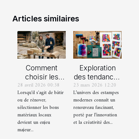
Articles similaires
Comment
Exploration
choisir les
des tendances
28 avril 2026 00:38
23 mars 2026 12:20
meilleurs
actuelles en
Lorsqu'il s'agit de bâtir
L’univers des estampes
matériaux
estampes
ou de rénover,
modernes connaît un
locaux pour
modernes
sélectionner les bons
renouveau fascinant,
votre maison ?
matériaux locaux
porté par l’innovation
devient un enjeu
et la créativité des...
majeur...