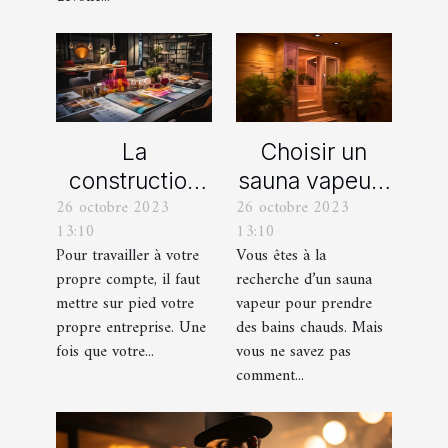
La
Choisir un
construction
sauna vapeur :
26 octobre 2023
26 octobre 2023
d’une identité
comment s’y
13:10
13:10
d’entreprise :
prendre ?
Pour travailler à votre
Vous êtes à la
que faut-il en
propre compte, il faut
recherche d’un sauna
savoir ?
mettre sur pied votre
vapeur pour prendre
propre entreprise. Une
des bains chauds. Mais
fois que votre...
vous ne savez pas
comment...