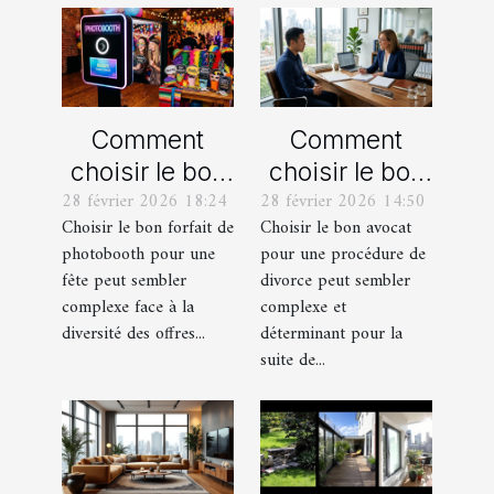
Comment
Comment
choisir le bon
choisir le bon
28 février 2026 18:24
28 février 2026 14:50
forfait de
avocat pour
Choisir le bon forfait de
Choisir le bon avocat
photobooth
votre
photobooth pour une
pour une procédure de
pour votre fête
procédure de
fête peut sembler
divorce peut sembler
divorce ?
complexe face à la
complexe et
diversité des offres...
déterminant pour la
suite de...