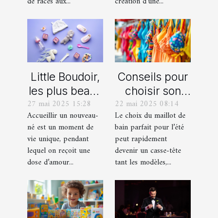
miniature
immersif
de races aux...
création d’une...
Little Boudoir,
Conseils pour
les plus beaux
choisir son
27 mai 2025 15:28
22 mai 2025 08:14
cadeaux de
maillot de bain
Accueillir un nouveau-
Le choix du maillot de
naissance
idéal pour l'été
né est un moment de
bain parfait pour l’été
personnalisés
vie unique, pendant
peut rapidement
!
lequel on reçoit une
devenir un casse-tête
dose d’amour...
tant les modèles,...