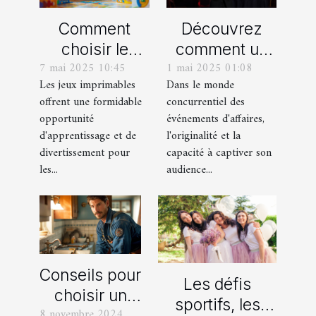
Comment
Découvrez
choisir le
comment un
7 mai 2025 10:45
1 mai 2025 01:08
meilleur jeu
spectacle de
Les jeux imprimables
Dans le monde
imprimable
magie
offrent une formidable
concurrentiel des
pour votre
transforme les
opportunité
événements d'affaires,
enfant
événements
d'apprentissage et de
l'originalité et la
professionnels
divertissement pour
capacité à captiver son
les...
audience...
Conseils pour
Les défis
choisir un
sportifs, les
8 novembre 2024
bon service