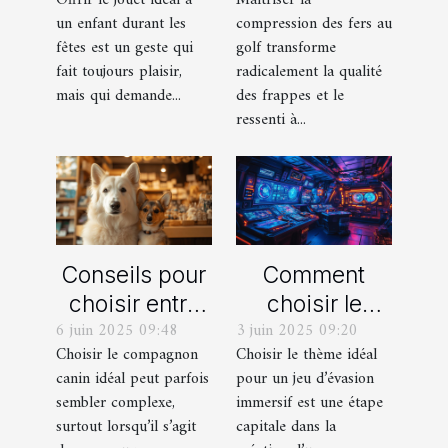
durant les
frappes plus
un enfant durant les
compression des fers au
fêtes ?
solides ?
fêtes est un geste qui
golf transforme
fait toujours plaisir,
radicalement la qualité
mais qui demande...
des frappes et le
ressenti à...
Conseils pour
Comment
choisir entre
choisir le
6 juin 2025 09:48
3 juin 2025 09:20
un berger
thème parfait
Choisir le compagnon
Choisir le thème idéal
blanc suisse
pour votre
canin idéal peut parfois
pour un jeu d’évasion
et un berger
prochain jeu
sembler complexe,
immersif est une étape
américain
d'évasion
surtout lorsqu’il s’agit
capitale dans la