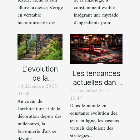
de la mixologie a
texture riche et son
mixologie
pantalons en
constamment évolué,
allure luxueuse, s'érige
moderne
velours
intégrant une myriade
en véritable
d'ingrédients pour...
incontournable des...
L'évolution
Les tendances
de la
actuelles dans
14 décembre 2023
ferronnerie
21 novembre 2023
les offres
01:30
d'art à travers
15:49
promotionnelles
Au coeur de
les siècles
Dans le monde en
l'architecture et de la
des casinos en
constante évolution des
décoration depuis des
ligne
jeux en ligne, les casinos
millénaires, la
virtuels déploient des
ferronnerie d'art se
stratégies...
dévoile...