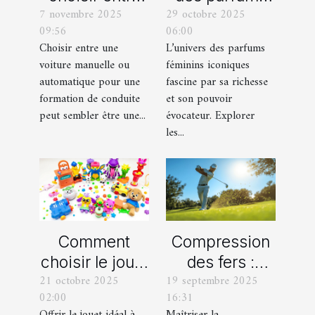
7 novembre 2025
29 octobre 2025
une voiture
féminins
09:56
06:00
manuelle ou
iconiques et
Choisir entre une
L’univers des parfums
automatique
leurs
voiture manuelle ou
féminins iconiques
pour votre
variations
automatique pour une
fascine par sa richesse
formation de
formation de conduite
et son pouvoir
peut sembler être une...
évocateur. Explorer
conduite ?
les...
Comment
Compression
choisir le jouet
des fers :
21 octobre 2025
19 septembre 2025
parfait pour
comment
02:00
16:31
chaque âge
obtenir des
Offrir le jouet idéal à
Maîtriser la