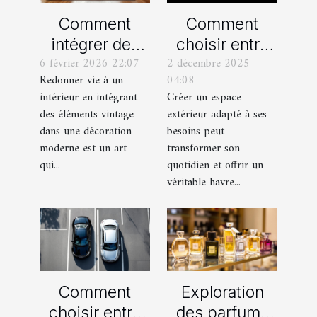
Comment
Comment
intégrer des
choisir entre
6 février 2026 22:07
2 décembre 2025
éléments
un jardin, une
Redonner vie à un
04:08
vintage dans
terrasse et un
intérieur en intégrant
Créer un espace
une décoration
balcon pour
des éléments vintage
extérieur adapté à ses
moderne ?
votre espace
dans une décoration
besoins peut
extérieur ?
moderne est un art
transformer son
qui...
quotidien et offrir un
véritable havre...
Comment
Exploration
choisir entre
des parfums