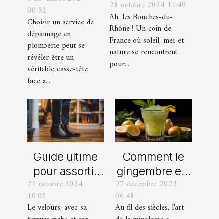
28 octobre 2024 11:40
incontournables
00:32
de
Ah, les Bouches-du-
de toute
Choisir un service de
dépannage
Rhône ! Un coin de
dépannage en
organisation
France où soleil, mer et
en plomberie
plomberie peut se
d’EVG et EVJF
nature se rencontrent
révéler être un
dans les
pour...
véritable casse-tête,
Bouches-du-
face à...
Rhône
Comment le
Guide ultime
gingembre est
pour assortir
27 décembre 2023
21 octobre 2024
devenu un
vos
06:48
10:00
ingrédient clé
chaussures
Au fil des siècles, l'art
Le velours, avec sa
dans la
avec des