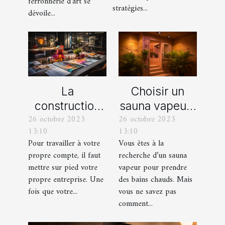
ferronnerie d'art se
stratégies...
dévoile...
La
Choisir un
construction
sauna vapeur :
26 octobre 2023
26 octobre 2023
d’une identité
comment s’y
13:10
13:10
d’entreprise :
prendre ?
Pour travailler à votre
Vous êtes à la
que faut-il en
propre compte, il faut
recherche d’un sauna
savoir ?
mettre sur pied votre
vapeur pour prendre
propre entreprise. Une
des bains chauds. Mais
fois que votre...
vous ne savez pas
comment...