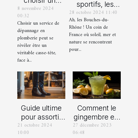
choisir un
sportifs, les
8 novembre 2024
bon service
28 octobre 2024 11:40
incontournables
00:32
de
Ah, les Bouches-du-
de toute
Choisir un service de
dépannage
Rhône ! Un coin de
dépannage en
organisation
France où soleil, mer et
en plomberie
plomberie peut se
d’EVG et EVJF
nature se rencontrent
révéler être un
dans les
pour...
véritable casse-tête,
Bouches-du-
face à...
Rhône
Comment le
Guide ultime
gingembre est
pour assortir
27 décembre 2023
21 octobre 2024
devenu un
vos
06:48
10:00
ingrédient clé
chaussures