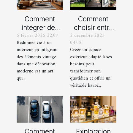
Comment
Comment
intégrer des
choisir entre
6 février 2026 22:07
2 décembre 2025
éléments
un jardin, une
Redonner vie à un
04:08
vintage dans
terrasse et un
intérieur en intégrant
Créer un espace
une décoration
balcon pour
des éléments vintage
extérieur adapté à ses
moderne ?
votre espace
dans une décoration
besoins peut
extérieur ?
moderne est un art
transformer son
qui...
quotidien et offrir un
véritable havre...
Comment
Exploration