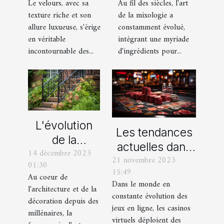
Au fil des siècles, l'art
Le velours, avec sa
dans la
avec des
de la mixologie a
texture riche et son
mixologie
pantalons en
constamment évolué,
allure luxueuse, s'érige
moderne
velours
intégrant une myriade
en véritable
d'ingrédients pour...
incontournable des...
L'évolution
Les tendances
de la
actuelles dans
14 décembre 2023
ferronnerie
21 novembre 2023
les offres
01:30
d'art à travers
15:49
promotionnelles
Au coeur de
les siècles
Dans le monde en
l'architecture et de la
des casinos en
constante évolution des
décoration depuis des
ligne
jeux en ligne, les casinos
millénaires, la
virtuels déploient des