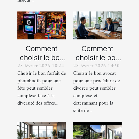
majeur...
Comment
Comment
choisir le bon
choisir le bon
28 février 2026 18:24
28 février 2026 14:50
forfait de
avocat pour
Choisir le bon forfait de
Choisir le bon avocat
photobooth
votre
photobooth pour une
pour une procédure de
pour votre fête
procédure de
fête peut sembler
divorce peut sembler
divorce ?
complexe face à la
complexe et
diversité des offres...
déterminant pour la
suite de...