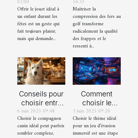
02:00
16:31
chaque âge
obtenir des
Offrir le jouet idéal à
Maîtriser la
durant les
frappes plus
un enfant durant les
compression des fers au
fêtes ?
solides ?
fêtes est un geste qui
golf transforme
fait toujours plaisir,
radicalement la qualité
mais qui demande...
des frappes et le
ressenti à...
Conseils pour
Comment
choisir entre
choisir le
6 juin 2025 09:48
3 juin 2025 09:20
un berger
thème parfait
Choisir le compagnon
Choisir le thème idéal
blanc suisse
pour votre
canin idéal peut parfois
pour un jeu d’évasion
et un berger
prochain jeu
sembler complexe,
immersif est une étape