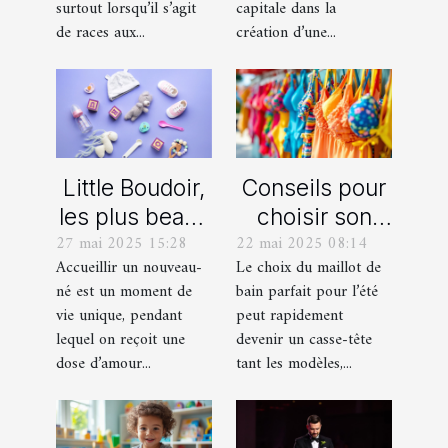
américain
d'évasion
surtout lorsqu’il s’agit
capitale dans la
miniature
immersif
de races aux...
création d’une...
Little Boudoir,
Conseils pour
les plus beaux
choisir son
27 mai 2025 15:28
22 mai 2025 08:14
cadeaux de
maillot de bain
Accueillir un nouveau-
Le choix du maillot de
naissance
idéal pour l'été
né est un moment de
bain parfait pour l’été
personnalisés
vie unique, pendant
peut rapidement
!
lequel on reçoit une
devenir un casse-tête
dose d’amour...
tant les modèles,...