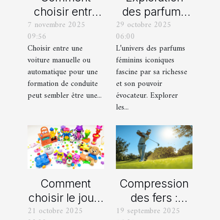
choisir entre
des parfums
7 novembre 2025
29 octobre 2025
une voiture
féminins
09:56
06:00
manuelle ou
iconiques et
Choisir entre une
L’univers des parfums
automatique
leurs
voiture manuelle ou
féminins iconiques
pour votre
variations
automatique pour une
fascine par sa richesse
formation de
formation de conduite
et son pouvoir
peut sembler être une...
évocateur. Explorer
conduite ?
les...
Comment
Compression
choisir le jouet
des fers :
21 octobre 2025
19 septembre 2025
parfait pour
comment