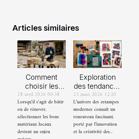
Articles similaires
Comment
Exploration
choisir les
des tendances
28 avril 2026 00:38
23 mars 2026 12:20
meilleurs
actuelles en
Lorsqu'il s'agit de bâtir
L’univers des estampes
matériaux
estampes
ou de rénover,
modernes connaît un
locaux pour
modernes
sélectionner les bons
renouveau fascinant,
votre maison ?
matériaux locaux
porté par l’innovation
devient un enjeu
et la créativité des...