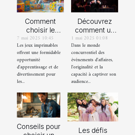
Comment
Découvrez
choisir le
comment un
7 mai 2025 10:45
1 mai 2025 01:08
meilleur jeu
spectacle de
Les jeux imprimables
Dans le monde
imprimable
magie
offrent une formidable
concurrentiel des
pour votre
transforme les
opportunité
événements d'affaires,
enfant
événements
d'apprentissage et de
l'originalité et la
professionnels
divertissement pour
capacité à captiver son
les...
audience...
Conseils pour
Les défis