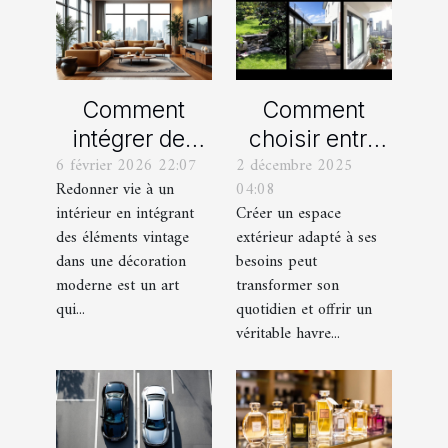
Comment
Comment
intégrer des
choisir entre
6 février 2026 22:07
2 décembre 2025
éléments
un jardin, une
Redonner vie à un
04:08
vintage dans
terrasse et un
intérieur en intégrant
Créer un espace
une décoration
balcon pour
des éléments vintage
extérieur adapté à ses
moderne ?
votre espace
dans une décoration
besoins peut
extérieur ?
moderne est un art
transformer son
qui...
quotidien et offrir un
véritable havre...