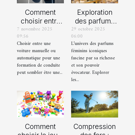
Comment
Exploration
choisir entre
des parfums
7 novembre 2025
29 octobre 2025
une voiture
féminins
09:56
06:00
manuelle ou
iconiques et
Choisir entre une
L’univers des parfums
automatique
leurs
voiture manuelle ou
féminins iconiques
pour votre
variations
automatique pour une
fascine par sa richesse
formation de
formation de conduite
et son pouvoir
peut sembler être une...
évocateur. Explorer
conduite ?
les...
Comment
Compression