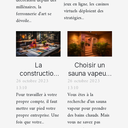
décoration depuis des
ligne
jeux en ligne, les casinos
millénaires, la
virtuels déploient des
ferronnerie d'art se
stratégies...
dévoile...
La
Choisir un
construction
sauna vapeur :
26 octobre 2023
26 octobre 2023
d’une identité
comment s’y
13:10
13:10
d’entreprise :
prendre ?
Pour travailler à votre
Vous êtes à la
que faut-il en
propre compte, il faut
recherche d’un sauna
savoir ?
mettre sur pied votre
vapeur pour prendre
propre entreprise. Une
des bains chauds. Mais
fois que votre...
vous ne savez pas