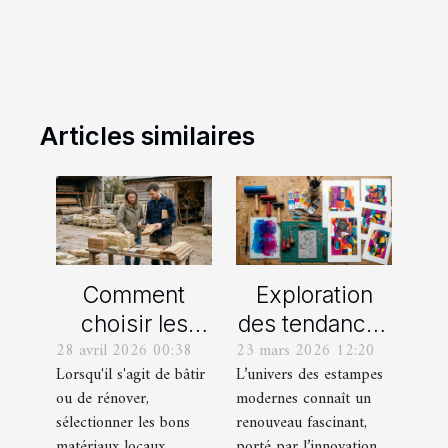
Articles similaires
Comment
Exploration
choisir les
des tendances
28 avril 2026 00:38
23 mars 2026 12:20
meilleurs
actuelles en
Lorsqu'il s'agit de bâtir
L’univers des estampes
matériaux
estampes
ou de rénover,
modernes connaît un
locaux pour
modernes
sélectionner les bons
renouveau fascinant,
votre maison ?
matériaux locaux
porté par l’innovation