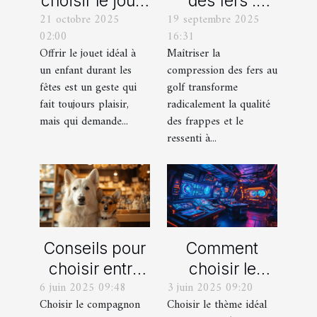
choisir le jouet
des fers :
21 octobre 2025
19 septembre 2025
parfait pour
comment
02:00
16:31
chaque âge
obtenir des
Offrir le jouet idéal à
Maîtriser la
durant les
frappes plus
un enfant durant les
compression des fers au
fêtes ?
solides ?
fêtes est un geste qui
golf transforme
fait toujours plaisir,
radicalement la qualité
mais qui demande...
des frappes et le
ressenti à...
Conseils pour
Comment
choisir entre
choisir le
6 juin 2025 09:48
3 juin 2025 09:20
un berger
thème parfait
Choisir le compagnon
Choisir le thème idéal
blanc suisse
pour votre