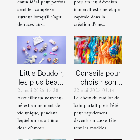
canin idéal peut parfois
pour un jeu d’évasion
et un berger
prochain jeu
sembler complexe,
immersif est une étape
américain
d'évasion
surtout lorsqu’il s’agit
capitale dans la
miniature
immersif
de races aux...
création d’une...
Little Boudoir,
Conseils pour
les plus beaux
choisir son
27 mai 2025 15:28
22 mai 2025 08:14
cadeaux de
maillot de bain
Accueillir un nouveau-
Le choix du maillot de
naissance
idéal pour l'été
né est un moment de
bain parfait pour l’été
personnalisés
vie unique, pendant
peut rapidement
!
lequel on reçoit une
devenir un casse-tête
dose d’amour...
tant les modèles,...