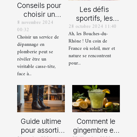
Conseils pour
Les défis
choisir un
sportifs, les
8 novembre 2024
bon service
28 octobre 2024 11:40
incontournables
00:32
de
Ah, les Bouches-du-
de toute
Choisir un service de
dépannage
Rhône ! Un coin de
dépannage en
organisation
France où soleil, mer et
en plomberie
plomberie peut se
d’EVG et EVJF
nature se rencontrent
révéler être un
dans les
pour...
véritable casse-tête,
Bouches-du-
face à...
Rhône
Comment le
Guide ultime
gingembre est
pour assortir