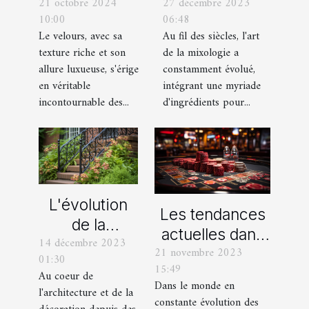
27 décembre 2023
21 octobre 2024
devenu un
vos
06:48
10:00
ingrédient clé
chaussures
Au fil des siècles, l'art
Le velours, avec sa
dans la
avec des
de la mixologie a
texture riche et son
mixologie
pantalons en
constamment évolué,
allure luxueuse, s'érige
moderne
velours
intégrant une myriade
en véritable
d'ingrédients pour...
incontournable des...
L'évolution
Les tendances
de la
actuelles dans
14 décembre 2023
ferronnerie
21 novembre 2023
les offres
01:30
d'art à travers
15:49
promotionnelles
Au coeur de
les siècles
Dans le monde en
l'architecture et de la
des casinos en
constante évolution des