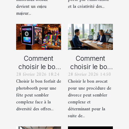
devient un enjeu
et la créativité des...
majeur...
Comment
Comment
choisir le bon
choisir le bon
28 février 2026 18:24
28 février 2026 14:50
forfait de
avocat pour
Choisir le bon forfait de
Choisir le bon avocat
photobooth
votre
photobooth pour une
pour une procédure de
pour votre fête
procédure de
fête peut sembler
divorce peut sembler
divorce ?
complexe face à la
complexe et
diversité des offres...
déterminant pour la
suite de...