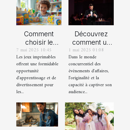
Comment
Découvrez
choisir le
comment un
7 mai 2025 10:45
1 mai 2025 01:08
meilleur jeu
spectacle de
Les jeux imprimables
Dans le monde
imprimable
magie
offrent une formidable
concurrentiel des
pour votre
transforme les
opportunité
événements d'affaires,
enfant
événements
d'apprentissage et de
l'originalité et la
professionnels
divertissement pour
capacité à captiver son
les...
audience...