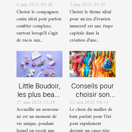
6 juin 2025 09:48
3 juin 2025 09:20
un berger
thème parfait
Choisir le compagnon
Choisir le thème idéal
blanc suisse
pour votre
canin idéal peut parfois
pour un jeu d’évasion
et un berger
prochain jeu
sembler complexe,
immersif est une étape
américain
d'évasion
surtout lorsqu’il s’agit
capitale dans la
miniature
immersif
de races aux...
création d’une...
Little Boudoir,
Conseils pour
les plus beaux
choisir son
27 mai 2025 15:28
22 mai 2025 08:14
cadeaux de
maillot de bain
Accueillir un nouveau-
Le choix du maillot de
naissance
idéal pour l'été
né est un moment de
bain parfait pour l’été
personnalisés
vie unique, pendant
peut rapidement
!
lequel on reçoit une
devenir un casse-tête