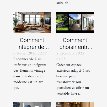
suite de...
Comment
Comment
intégrer des
choisir entre
6 février 2026 22:07
2 décembre 2025
éléments
un jardin, une
Redonner vie à un
04:08
vintage dans
terrasse et un
intérieur en intégrant
Créer un espace
une décoration
balcon pour
des éléments vintage
extérieur adapté à ses
moderne ?
votre espace
dans une décoration
besoins peut
extérieur ?
moderne est un art
transformer son
qui...
quotidien et offrir un
véritable havre...