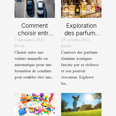
Comment
Exploration
choisir entre
des parfums
7 novembre 2025
29 octobre 2025
une voiture
féminins
09:56
06:00
manuelle ou
iconiques et
Choisir entre une
L’univers des parfums
automatique
leurs
voiture manuelle ou
féminins iconiques
pour votre
variations
automatique pour une
fascine par sa richesse
formation de
formation de conduite
et son pouvoir
peut sembler être une...
évocateur. Explorer
conduite ?
les...