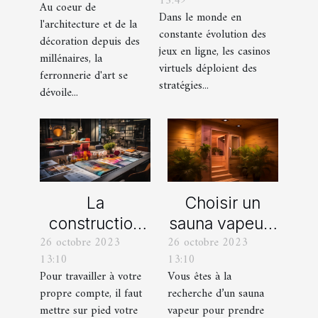
15:49
promotionnelles
Au coeur de
les siècles
Dans le monde en
l'architecture et de la
des casinos en
constante évolution des
décoration depuis des
ligne
jeux en ligne, les casinos
millénaires, la
virtuels déploient des
ferronnerie d'art se
stratégies...
dévoile...
La
Choisir un
construction
sauna vapeur :
26 octobre 2023
26 octobre 2023
d’une identité
comment s’y
13:10
13:10
d’entreprise :
prendre ?
Pour travailler à votre
Vous êtes à la
que faut-il en
propre compte, il faut
recherche d’un sauna
savoir ?
mettre sur pied votre
vapeur pour prendre