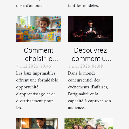
dose d’amour...
tant les modèles,...
Comment
Découvrez
choisir le
comment un
7 mai 2025 10:45
1 mai 2025 01:08
meilleur jeu
spectacle de
Les jeux imprimables
Dans le monde
imprimable
magie
offrent une formidable
concurrentiel des
pour votre
transforme les
opportunité
événements d'affaires,
enfant
événements
d'apprentissage et de
l'originalité et la
professionnels
divertissement pour
capacité à captiver son
les...
audience...