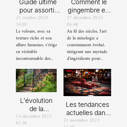
Comment le
Guide ultime
gingembre est
pour assortir
27 décembre 2023
21 octobre 2024
devenu un
vos
06:48
10:00
ingrédient clé
chaussures
Au fil des siècles, l'art
Le velours, avec sa
dans la
avec des
de la mixologie a
texture riche et son
mixologie
pantalons en
constamment évolué,
allure luxueuse, s'érige
moderne
velours
intégrant une myriade
en véritable
d'ingrédients pour...
incontournable des...
L'évolution
Les tendances
de la
actuelles dans
14 décembre 2023
ferronnerie
21 novembre 2023
les offres
01:30
d'art à travers