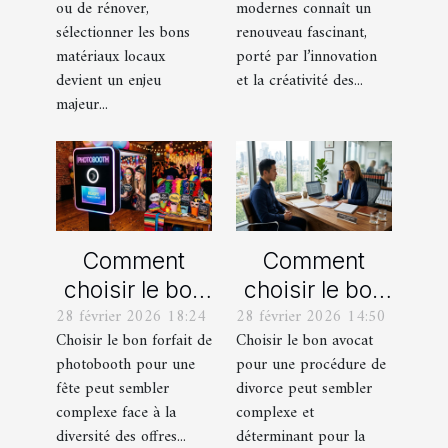
ou de rénover,
modernes connaît un
locaux pour
modernes
sélectionner les bons
renouveau fascinant,
votre maison ?
matériaux locaux
porté par l’innovation
devient un enjeu
et la créativité des...
majeur...
Comment
Comment
choisir le bon
choisir le bon
28 février 2026 18:24
28 février 2026 14:50
forfait de
avocat pour
Choisir le bon forfait de
Choisir le bon avocat
photobooth
votre
photobooth pour une
pour une procédure de
pour votre fête
procédure de
fête peut sembler
divorce peut sembler
divorce ?
complexe face à la
complexe et
diversité des offres...
déterminant pour la