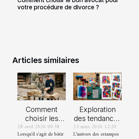
Comment choisir le bon avocat pour
votre procédure de divorce ?
Articles similaires
Comment
Exploration
choisir les
des tendances
28 avril 2026 00:38
23 mars 2026 12:20
meilleurs
actuelles en
Lorsqu'il s'agit de bâtir
L’univers des estampes
matériaux
estampes