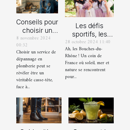
Conseils pour
Les défis
choisir un
sportifs, les
8 novembre 2024
bon service
28 octobre 2024 11:40
incontournables
00:32
de
Ah, les Bouches-du-
de toute
Choisir un service de
dépannage
Rhône ! Un coin de
dépannage en
organisation
France où soleil, mer et
en plomberie
plomberie peut se
d’EVG et EVJF
nature se rencontrent
révéler être un
dans les
pour...
véritable casse-tête,
Bouches-du-
face à...
Rhône