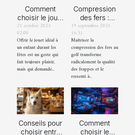
Comment
Compression
choisir le jouet
des fers :
21 octobre 2025
19 septembre 2025
parfait pour
comment
02:00
16:31
chaque âge
obtenir des
Offrir le jouet idéal à
Maîtriser la
durant les
frappes plus
un enfant durant les
compression des fers au
fêtes ?
solides ?
fêtes est un geste qui
golf transforme
fait toujours plaisir,
radicalement la qualité
mais qui demande...
des frappes et le
ressenti à...
Conseils pour
Comment
choisir entre
choisir le