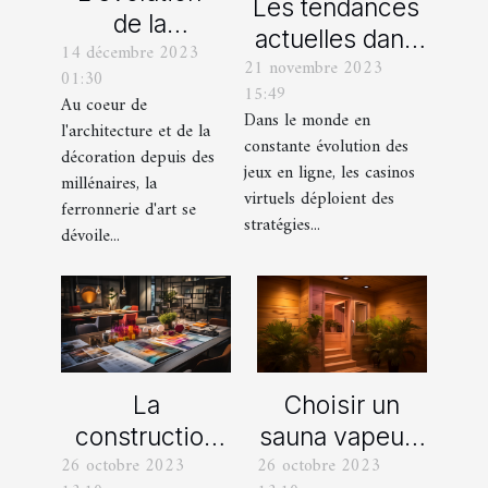
Les tendances
de la
actuelles dans
14 décembre 2023
ferronnerie
21 novembre 2023
les offres
01:30
d'art à travers
15:49
promotionnelles
Au coeur de
les siècles
Dans le monde en
l'architecture et de la
des casinos en
constante évolution des
décoration depuis des
ligne
jeux en ligne, les casinos
millénaires, la
virtuels déploient des
ferronnerie d'art se
stratégies...
dévoile...
La
Choisir un
construction
sauna vapeur :
26 octobre 2023
26 octobre 2023
d’une identité
comment s’y