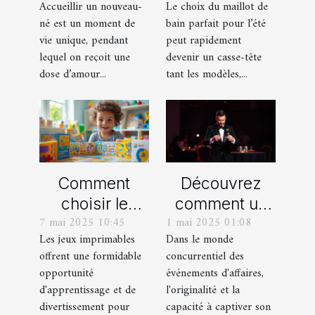
Accueillir un nouveau-
Le choix du maillot de
naissance
idéal pour l'été
né est un moment de
bain parfait pour l’été
personnalisés
vie unique, pendant
peut rapidement
!
lequel on reçoit une
devenir un casse-tête
dose d’amour...
tant les modèles,...
Comment
Découvrez
choisir le
comment un
7 mai 2025 10:45
1 mai 2025 01:08
meilleur jeu
spectacle de
Les jeux imprimables
Dans le monde
imprimable
magie
offrent une formidable
concurrentiel des
pour votre
transforme les
opportunité
événements d'affaires,
enfant
événements
d'apprentissage et de
l'originalité et la
professionnels
divertissement pour
capacité à captiver son