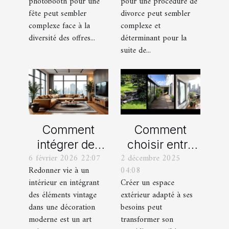
photobooth pour une
pour une procédure de
pour votre fête
procédure de
fête peut sembler
divorce peut sembler
divorce ?
complexe face à la
complexe et
diversité des offres...
déterminant pour la
suite de...
Comment
Comment
intégrer des
choisir entre
6 février 2026 22:07
2 décembre 2025
éléments
un jardin, une
Redonner vie à un
04:08
vintage dans
terrasse et un
intérieur en intégrant
Créer un espace
une décoration
balcon pour
des éléments vintage
extérieur adapté à ses
moderne ?
votre espace
dans une décoration
besoins peut
extérieur ?
moderne est un art
transformer son