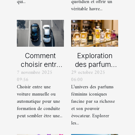
qui...
quotidien et offrir un
véritable havre...
Comment
Exploration
choisir entre
des parfums
7 novembre 2025
29 octobre 2025
une voiture
féminins
09:56
06:00
manuelle ou
iconiques et
Choisir entre une
L’univers des parfums
automatique
leurs
voiture manuelle ou
féminins iconiques
pour votre
variations
automatique pour une
fascine par sa richesse
formation de
formation de conduite
et son pouvoir
peut sembler être une...
évocateur. Explorer
conduite ?
les...