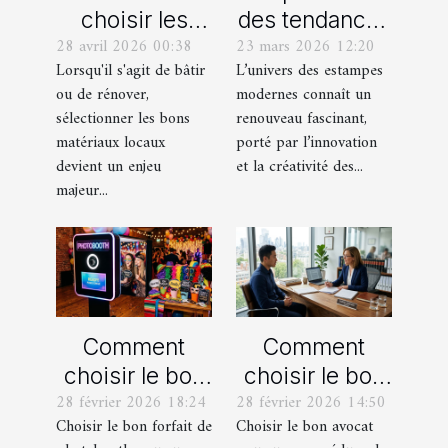
choisir les
des tendances
28 avril 2026 00:38
23 mars 2026 12:20
meilleurs
actuelles en
Lorsqu'il s'agit de bâtir
L’univers des estampes
matériaux
estampes
ou de rénover,
modernes connaît un
locaux pour
modernes
sélectionner les bons
renouveau fascinant,
votre maison ?
matériaux locaux
porté par l’innovation
devient un enjeu
et la créativité des...
majeur...
Comment
Comment
choisir le bon
choisir le bon
28 février 2026 18:24
28 février 2026 14:50
forfait de
avocat pour
Choisir le bon forfait de
Choisir le bon avocat
photobooth
votre