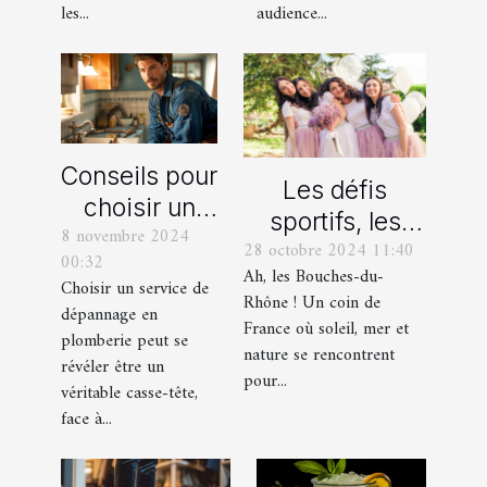
les...
audience...
Conseils pour
Les défis
choisir un
sportifs, les
8 novembre 2024
bon service
28 octobre 2024 11:40
incontournables
00:32
de
Ah, les Bouches-du-
de toute
Choisir un service de
dépannage
Rhône ! Un coin de
dépannage en
organisation
France où soleil, mer et
en plomberie
plomberie peut se
d’EVG et EVJF
nature se rencontrent
révéler être un
dans les
pour...
véritable casse-tête,
Bouches-du-
face à...
Rhône