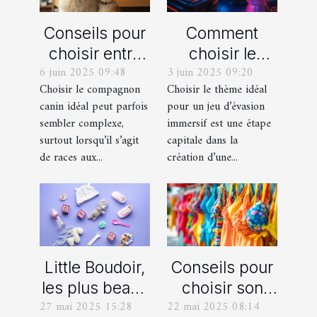
Conseils pour
Comment
choisir entre
choisir le
6 juin 2025 09:48
3 juin 2025 09:20
un berger
thème parfait
Choisir le compagnon
Choisir le thème idéal
blanc suisse
pour votre
canin idéal peut parfois
pour un jeu d’évasion
et un berger
prochain jeu
sembler complexe,
immersif est une étape
américain
d'évasion
surtout lorsqu’il s’agit
capitale dans la
miniature
immersif
de races aux...
création d’une...
Little Boudoir,
Conseils pour
les plus beaux
choisir son
27 mai 2025 15:28
22 mai 2025 08:14
cadeaux de
maillot de bain