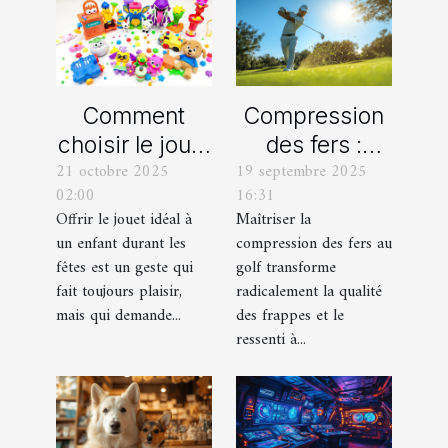
Comment
Compression
choisir le jouet
des fers :
21 octobre 2025
19 septembre 2025
parfait pour
comment
02:00
16:31
chaque âge
obtenir des
Offrir le jouet idéal à
Maîtriser la
durant les
frappes plus
un enfant durant les
compression des fers au
fêtes ?
solides ?
fêtes est un geste qui
golf transforme
fait toujours plaisir,
radicalement la qualité
mais qui demande...
des frappes et le
ressenti à...