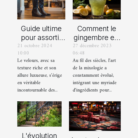
Comment le
Guide ultime
gingembre est
pour assortir
27 décembre 2023
21 octobre 2024
devenu un
vos
06:48
10:00
ingrédient clé
chaussures
Au fil des siècles, l'art
Le velours, avec sa
dans la
avec des
de la mixologie a
texture riche et son
mixologie
pantalons en
constamment évolué,
allure luxueuse, s'érige
moderne
velours
intégrant une myriade
en véritable
d'ingrédients pour...
incontournable des...
L'évolution