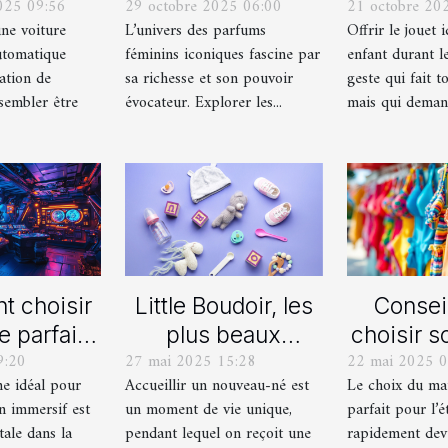
025 09:56
29 octobre 2025 06:00
21 octobre 20
lle ou
iconiques et leurs
pour ch
une voiture
L’univers des parfums
Offrir le jouet 
ique pour
variations
durant le
utomatique
féminins iconiques fascine par
enfant durant le
rmation de
ation de
sa richesse et son pouvoir
geste qui fait to
uite ?
sembler être
évocateur. Explorer les...
mais qui demand
 choisir
Little Boudoir, les
Consei
e parfait
plus beaux
choisir s
9:20
27 mai 2025 15:28
22 mai 2025 0
 votre
cadeaux de
de bain i
me idéal pour
Accueillir un nouveau-né est
Le choix du mai
ain jeu
naissance
l'
n immersif est
un moment de vie unique,
parfait pour l’é
asion
personnalisés !
tale dans la
pendant lequel on reçoit une
rapidement dev