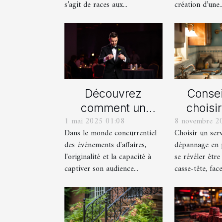
miniature
imm
s’agit de races aux...
création d’une..
Découvrez
Consei
comment un
choisi
1 mai 2025 01:08
8 novembre 2
spectacle de
serv
Dans le monde concurrentiel
Choisir un ser
magie transforme
dépan
des événements d'affaires,
dépannage en 
les événements
plom
l'originalité et la capacité à
se révéler être
professionnels
captiver son audience...
casse-tête, face 