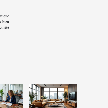
ysique
s bien
tivité