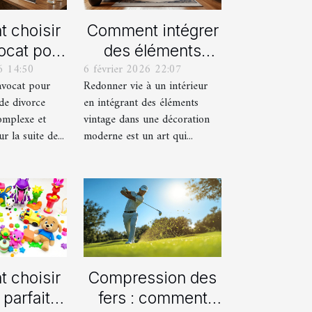
 choisir
Comment intégrer
ocat pour
des éléments
6 14:50
6 février 2026 22:07
rocédure
vintage dans une
avocat pour
Redonner vie à un intérieur
orce ?
décoration
de divorce
en intégrant des éléments
moderne ?
omplexe et
vintage dans une décoration
 la suite de...
moderne est un art qui...
 choisir
Compression des
 parfait
fers : comment