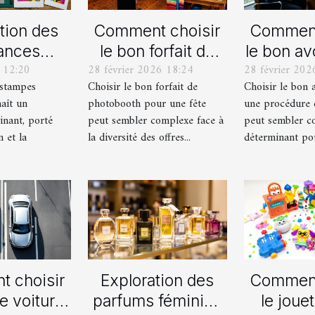
tion des
Comment choisir
Comment
ances
le bon forfait de
le bon av
 12:20
28 février 2026 18:24
28 février 202
lles en
photobooth pour
votre p
estampes
Choisir le bon forfait de
Choisir le bon 
ampes
votre fête
de div
aît un
photobooth pour une fête
une procédure 
ernes
inant, porté
peut sembler complexe face à
peut sembler c
n et la
la diversité des offres...
déterminant pour
 choisir
Exploration des
Comment
e voiture
parfums féminins
le jouet