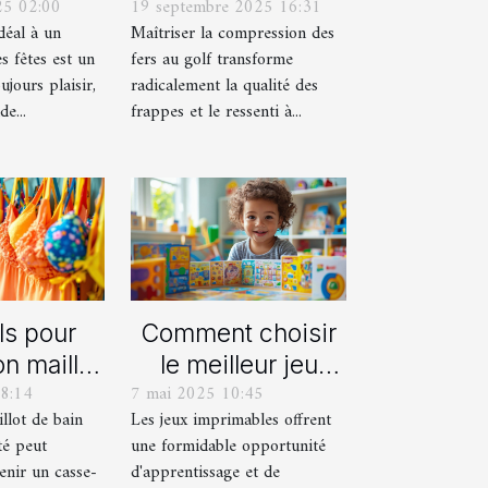
25 02:00
19 septembre 2025 16:31
aque âge
obtenir des
idéal à un
Maîtriser la compression des
s fêtes ?
frappes plus
s fêtes est un
fers au golf transforme
solides ?
ujours plaisir,
radicalement la qualité des
e...
frappes et le ressenti à...
ls pour
Comment choisir
on maillot
le meilleur jeu
8:14
7 mai 2025 10:45
déal pour
imprimable pour
llot de bain
Les jeux imprimables offrent
été
votre enfant
té peut
une formidable opportunité
enir un casse-
d'apprentissage et de