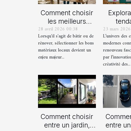
Comment choisir
Explora
les meilleurs
tend
28 avril 2026 00:38
23 mars 2026
matériaux locaux
actue
Lorsqu'il s'agit de bâtir ou de
L’univers des 
pour votre maison
est
rénover, sélectionner les bons
modernes conn
?
mod
matériaux locaux devient un
renouveau fasc
enjeu majeur...
par l’innovatio
créativité des...
Comment choisir
Comment
entre un jardin,
entre un