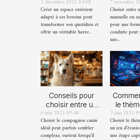
2 décembre 2025 04:08
7 novembre 2
une terrasse et un
manue
Créer un espace extérieur
Choisir entre 
balcon pour votre
automat
adapté à ses besoins peut
manuelle ou a
espace extérieur ?
votre fo
transformer son quotidien et
pour une form
cond
offrir un véritable havre...
conduite peut 
une...
Conseils pour
Comment
choisir entre un
le thèm
6 juin 2025 09:48
3 juin 2025 0
berger blanc
pour
Choisir le compagnon canin
Choisir le thè
suisse et un
proch
idéal peut parfois sembler
un jeu d’évasio
berger américain
d'év
complexe, surtout lorsqu’il
une étape capi