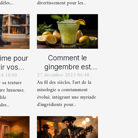
èles,...
divertissement pour les...
Comment le
time pour
gingembre est
ir vos
27 décembre 2023 06:48
24 10:00
devenu un
res avec
Au fil des siècles, l'art de la
c sa texture
ingrédient clé
alons en
mixologie a constamment
ure luxueuse,
dans la mixologie
ours
évolué, intégrant une myriade
able
moderne
d'ingrédients pour...
es...