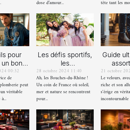
ersif
.
dose d’amour...
tête tant les mod
ls pour
Les défis sportifs,
Guide ul
r un bon
les
assort
024 00:32
28 octobre 2024 11:40
21 octobre 20
ice de
incontournables
chaussu
vice de
Ah, les Bouches-du-Rhône !
Le velours, ave
nage en
de toute
des pant
plomberie peut
Un coin de France où soleil,
riche et son all
berie
organisation d’EVG
vel
 un véritable
mer et nature se rencontrent
s'érige en vérit
et EVJF dans les
à...
pour...
incontournable d
Bouches-du-
Rhône