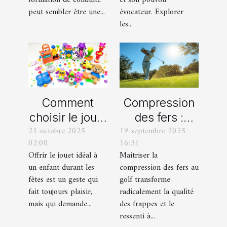
formation de conduite
et son pouvoir
peut sembler être une...
évocateur. Explorer
conduite ?
les...
Comment
Compression
choisir le jouet
des fers :
21 octobre 2025
19 septembre 2025
parfait pour
comment
02:00
16:31
chaque âge
obtenir des
Offrir le jouet idéal à
Maîtriser la
durant les
frappes plus
un enfant durant les
compression des fers au
fêtes ?
solides ?
fêtes est un geste qui
golf transforme
fait toujours plaisir,
radicalement la qualité
mais qui demande...
des frappes et le
ressenti à...