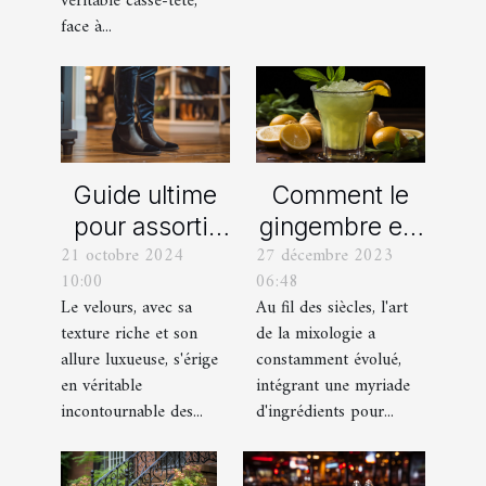
véritable casse-tête,
Bouches-du-
face à...
Rhône
Comment le
Guide ultime
gingembre est
pour assortir
27 décembre 2023
21 octobre 2024
devenu un
vos
06:48
10:00
ingrédient clé
chaussures
Au fil des siècles, l'art
Le velours, avec sa
dans la
avec des
de la mixologie a
texture riche et son
mixologie
pantalons en
constamment évolué,
allure luxueuse, s'érige
moderne
velours
intégrant une myriade
en véritable
d'ingrédients pour...
incontournable des...