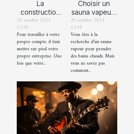
La
Choisir un
construction
sauna vapeur :
26 octobre 2023
26 octobre 2023
d’une identité
comment s’y
13:10
13:10
d’entreprise :
prendre ?
Pour travailler à votre
Vous êtes à la
que faut-il en
propre compte, il faut
recherche d’un sauna
savoir ?
mettre sur pied votre
vapeur pour prendre
propre entreprise. Une
des bains chauds. Mais
fois que votre...
vous ne savez pas
comment...