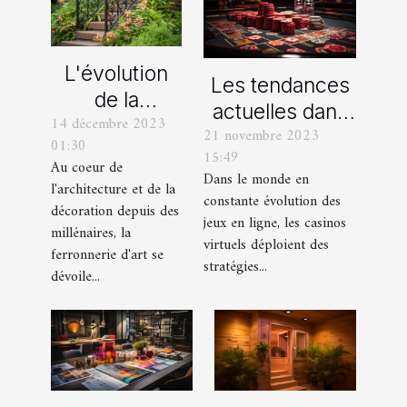
L'évolution
Les tendances
de la
actuelles dans
14 décembre 2023
ferronnerie
21 novembre 2023
les offres
01:30
d'art à travers
15:49
promotionnelles
Au coeur de
les siècles
Dans le monde en
l'architecture et de la
des casinos en
constante évolution des
décoration depuis des
ligne
jeux en ligne, les casinos
millénaires, la
virtuels déploient des
ferronnerie d'art se
stratégies...
dévoile...