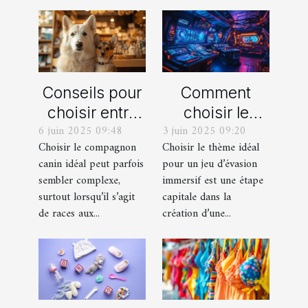
Conseils pour
Comment
choisir entre
choisir le
6 juin 2025 09:48
3 juin 2025 09:20
un berger
thème parfait
Choisir le compagnon
Choisir le thème idéal
blanc suisse
pour votre
canin idéal peut parfois
pour un jeu d’évasion
et un berger
prochain jeu
sembler complexe,
immersif est une étape
américain
d'évasion
surtout lorsqu’il s’agit
capitale dans la
miniature
immersif
de races aux...
création d’une...