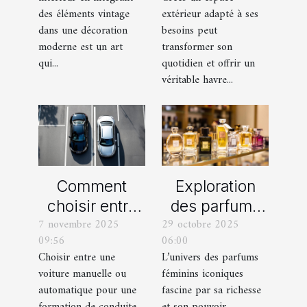
une décoration
balcon pour
des éléments vintage
extérieur adapté à ses
moderne ?
votre espace
dans une décoration
besoins peut
extérieur ?
moderne est un art
transformer son
qui...
quotidien et offrir un
véritable havre...
Comment
Exploration
choisir entre
des parfums
7 novembre 2025
29 octobre 2025
une voiture
féminins
09:56
06:00
manuelle ou
iconiques et
Choisir entre une
L’univers des parfums
automatique
leurs
voiture manuelle ou
féminins iconiques
pour votre
variations
automatique pour une
fascine par sa richesse
formation de