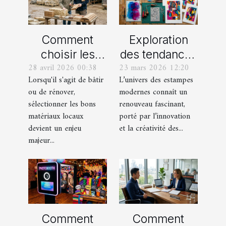
Comment
Exploration
choisir les
des tendances
28 avril 2026 00:38
23 mars 2026 12:20
meilleurs
actuelles en
Lorsqu'il s'agit de bâtir
L’univers des estampes
matériaux
estampes
ou de rénover,
modernes connaît un
locaux pour
modernes
sélectionner les bons
renouveau fascinant,
votre maison ?
matériaux locaux
porté par l’innovation
devient un enjeu
et la créativité des...
majeur...
Comment
Comment