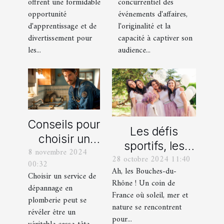
offrent une formidable
concurrentiel des
pour votre
transforme les
opportunité
événements d'affaires,
enfant
événements
d'apprentissage et de
l'originalité et la
professionnels
divertissement pour
capacité à captiver son
les...
audience...
Conseils pour
Les défis
choisir un
sportifs, les
8 novembre 2024
bon service
28 octobre 2024 11:40
incontournables
00:32
de
Ah, les Bouches-du-
de toute
Choisir un service de
dépannage
Rhône ! Un coin de
dépannage en
organisation
France où soleil, mer et
en plomberie
plomberie peut se
d’EVG et EVJF
nature se rencontrent
révéler être un
dans les
pour...