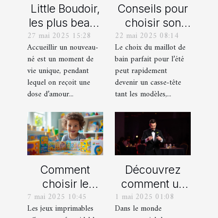
Little Boudoir,
Conseils pour
les plus beaux
choisir son
27 mai 2025 15:28
22 mai 2025 08:14
cadeaux de
maillot de bain
Accueillir un nouveau-
Le choix du maillot de
naissance
idéal pour l'été
né est un moment de
bain parfait pour l’été
personnalisés
vie unique, pendant
peut rapidement
!
lequel on reçoit une
devenir un casse-tête
dose d’amour...
tant les modèles,...
Comment
Découvrez
choisir le
comment un
7 mai 2025 10:45
1 mai 2025 01:08
meilleur jeu
spectacle de
Les jeux imprimables
Dans le monde
imprimable
magie