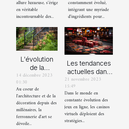
mixologie
pantalons en
constamment évolué,
allure luxueuse, s'érige
moderne
velours
intégrant une myriade
en véritable
d'ingrédients pour...
incontournable des...
L'évolution
Les tendances
de la
actuelles dans
14 décembre 2023
ferronnerie
21 novembre 2023
les offres
01:30
d'art à travers
15:49
promotionnelles
Au coeur de
les siècles
Dans le monde en
l'architecture et de la
des casinos en
constante évolution des
décoration depuis des
ligne
jeux en ligne, les casinos
millénaires, la
virtuels déploient des
ferronnerie d'art se
stratégies...
dévoile...