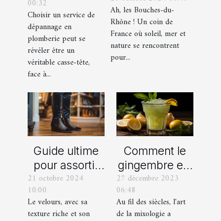
00:32
de
Ah, les Bouches-du-
de toute
Choisir un service de
dépannage
Rhône ! Un coin de
dépannage en
organisation
France où soleil, mer et
en plomberie
plomberie peut se
d’EVG et EVJF
nature se rencontrent
révéler être un
dans les
pour...
véritable casse-tête,
Bouches-du-
face à...
Rhône
Comment le
Guide ultime
gingembre est
pour assortir
27 décembre 2023
21 octobre 2024
devenu un
vos
06:48
10:00
ingrédient clé
chaussures
Au fil des siècles, l'art
Le velours, avec sa
dans la
avec des
de la mixologie a
texture riche et son