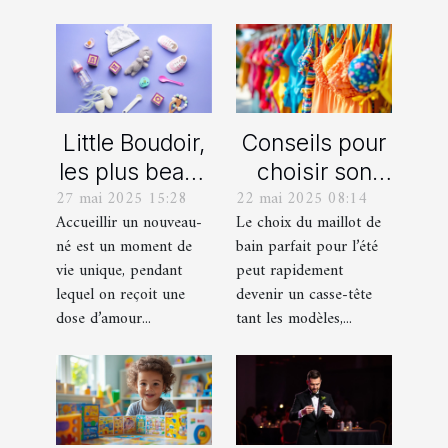
Little Boudoir,
Conseils pour
les plus beaux
choisir son
27 mai 2025 15:28
22 mai 2025 08:14
cadeaux de
maillot de bain
Accueillir un nouveau-
Le choix du maillot de
naissance
idéal pour l'été
né est un moment de
bain parfait pour l’été
personnalisés
vie unique, pendant
peut rapidement
!
lequel on reçoit une
devenir un casse-tête
dose d’amour...
tant les modèles,...