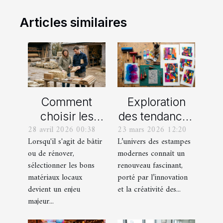
Articles similaires
Comment
Exploration
choisir les
des tendances
28 avril 2026 00:38
23 mars 2026 12:20
meilleurs
actuelles en
Lorsqu'il s'agit de bâtir
L’univers des estampes
matériaux
estampes
ou de rénover,
modernes connaît un
locaux pour
modernes
sélectionner les bons
renouveau fascinant,
votre maison ?
matériaux locaux
porté par l’innovation
devient un enjeu
et la créativité des...
majeur...