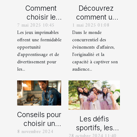
Comment
Découvrez
choisir le
comment un
7 mai 2025 10:45
1 mai 2025 01:08
meilleur jeu
spectacle de
Les jeux imprimables
Dans le monde
imprimable
magie
offrent une formidable
concurrentiel des
pour votre
transforme les
opportunité
événements d'affaires,
enfant
événements
d'apprentissage et de
l'originalité et la
professionnels
divertissement pour
capacité à captiver son
les...
audience...
Conseils pour
Les défis
choisir un
sportifs, les
8 novembre 2024
bon service
28 octobre 2024 11:40
incontournables