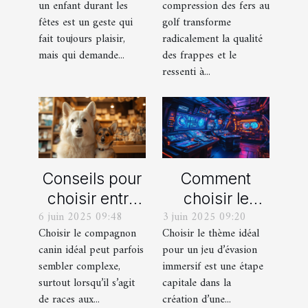
un enfant durant les
compression des fers au
fêtes ?
solides ?
fêtes est un geste qui
golf transforme
fait toujours plaisir,
radicalement la qualité
mais qui demande...
des frappes et le
ressenti à...
Conseils pour
Comment
choisir entre
choisir le
6 juin 2025 09:48
3 juin 2025 09:20
un berger
thème parfait
Choisir le compagnon
Choisir le thème idéal
blanc suisse
pour votre
canin idéal peut parfois
pour un jeu d’évasion
et un berger
prochain jeu
sembler complexe,
immersif est une étape
américain
d'évasion
surtout lorsqu’il s’agit
capitale dans la
miniature
immersif
de races aux...
création d’une...