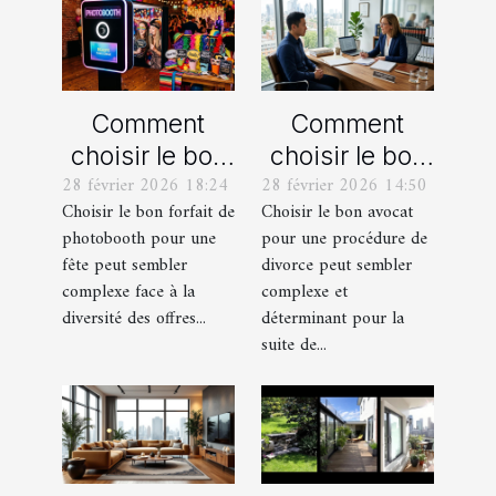
Comment
Comment
choisir le bon
choisir le bon
28 février 2026 18:24
28 février 2026 14:50
forfait de
avocat pour
Choisir le bon forfait de
Choisir le bon avocat
photobooth
votre
photobooth pour une
pour une procédure de
pour votre fête
procédure de
fête peut sembler
divorce peut sembler
divorce ?
complexe face à la
complexe et
diversité des offres...
déterminant pour la
suite de...