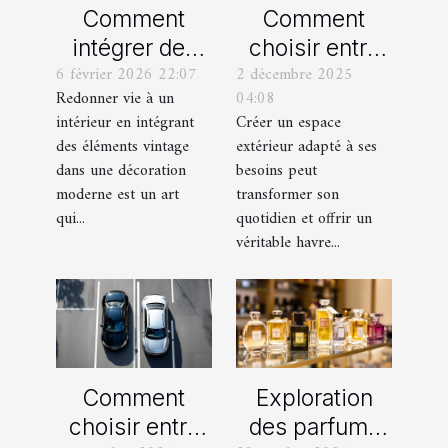
Comment
Comment
intégrer des
choisir entre
6 février 2026 22:07
2 décembre 2025
éléments
un jardin, une
Redonner vie à un
04:08
vintage dans
terrasse et un
intérieur en intégrant
Créer un espace
une décoration
balcon pour
des éléments vintage
extérieur adapté à ses
moderne ?
votre espace
dans une décoration
besoins peut
extérieur ?
moderne est un art
transformer son
qui...
quotidien et offrir un
véritable havre...
Comment
Exploration
choisir entre
des parfums