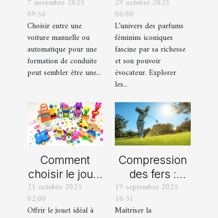
7 novembre 2025
29 octobre 2025
une voiture
féminins
09:56
06:00
manuelle ou
iconiques et
Choisir entre une
L’univers des parfums
automatique
leurs
voiture manuelle ou
féminins iconiques
pour votre
variations
automatique pour une
fascine par sa richesse
formation de
formation de conduite
et son pouvoir
peut sembler être une...
évocateur. Explorer
conduite ?
les...
Comment
Compression
choisir le jouet
des fers :
21 octobre 2025
19 septembre 2025
parfait pour
comment
02:00
16:31
chaque âge
obtenir des
Offrir le jouet idéal à
Maîtriser la
durant les
frappes plus