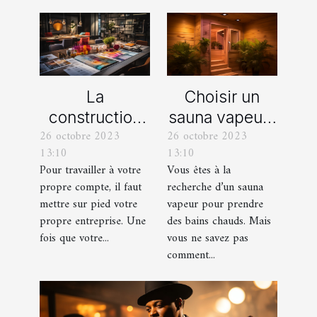
La
Choisir un
construction
sauna vapeur :
26 octobre 2023
26 octobre 2023
d’une identité
comment s’y
13:10
13:10
d’entreprise :
prendre ?
Pour travailler à votre
Vous êtes à la
que faut-il en
propre compte, il faut
recherche d’un sauna
savoir ?
mettre sur pied votre
vapeur pour prendre
propre entreprise. Une
des bains chauds. Mais
fois que votre...
vous ne savez pas
comment...